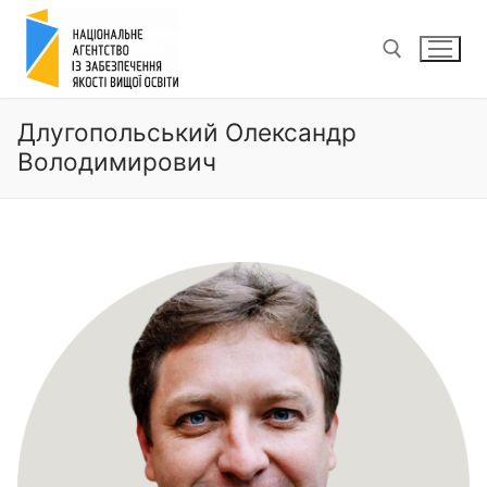
Перейти
до
вмісту
Длугопольський Олександр
Пошук:
Володимирович