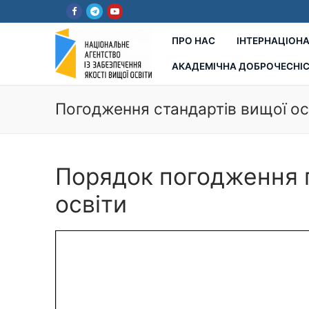
Перейти
до
вмісту
ПРО НАС
ІНТЕРНАЦІОНА
АКАДЕМІЧНА ДОБРОЧЕСНІ
Погодження стандартів вищої ос
Порядок погодження п
освіти