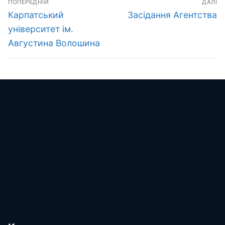
ПОПЕРЕДНІЙ
ДАЛІ
записів
Попередній
Наступний
Карпатський
Засідання Агентства
запис:
запис:
університет ім.
Августина Волошина