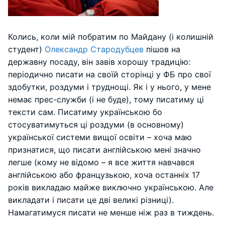
Колись, коли мій побратим по Майдану (і колишній
студент)
Олександр Стародубцев
пішов на
державну посаду, він завів хорошу традицію:
періодично писати на своїй сторінці у ФБ про свої
здобутки, роздуми і труднощі. Як і у нього, у мене
немає прес-служби (і не буде), тому писатиму ці
тексти сам. Писатиму українською бо
стосуватимуться ці роздуми (в основному)
української системи вищої освіти – хоча маю
признатися, що писати англійською мені значно
легше (кому не відомо – я все життя навчався
англійською або французькою, хоча останніх 17
років викладаю майже виключно українською. Але
викладати і писати це дві великі різниці).
Намагатимуся писати не менше ніж раз в тиждень.