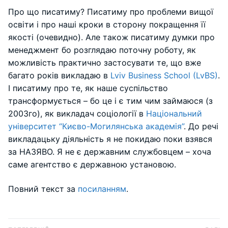
Про що писатиму? Писатиму про проблеми вищої
освіти і про наші кроки в сторону покращення її
якості (очевидно). Але також писатиму думки про
менеджмент бо розглядаю поточну роботу, як
можливість практично застосувати те, що вже
багато років викладаю в
Lviv Business School (LvBS)
.
І писатиму про те, як наше суспільство
трансформується – бо це і є тим чим займаюся (з
2003го), як викладач соціології в
Національний
університет “Києво-Могилянська академія”
. До речі
викладацьку діяльність я не покидаю поки взявся
за НАЗЯВО. Я не є державним службовцем – хоча
саме агентство є державною установою.
Повний текст за
посиланням
.
Навігація