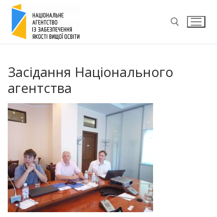
Перейти
до
вмісту
Пошук:
Засідання Національного
агентства