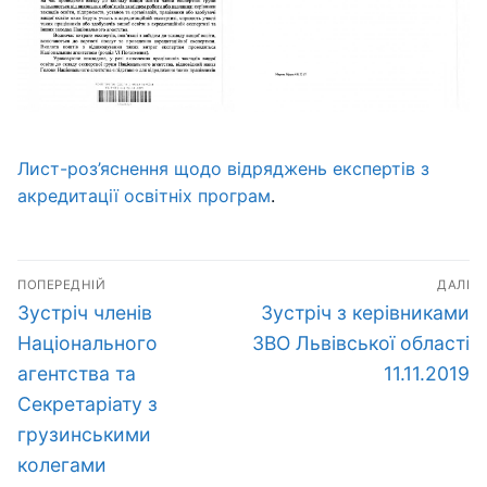
Лист-роз’яснення щодо відряджень експертів з
акредитації освітніх програм
.
Навігація
ПОПЕРЕДНІЙ
ДАЛІ
записів
Попередній
Наступний
Зустріч членів
Зустріч з керівниками
запис:
запис:
Національного
ЗВО Львівської області
агентства та
11.11.2019
Секретаріату з
грузинськими
колегами