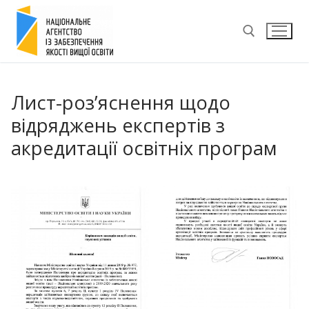
Перейти
до
вмісту
Пошук:
Лист-роз’яснення щодо
відряджень експертів з
акредитації освітніх програм