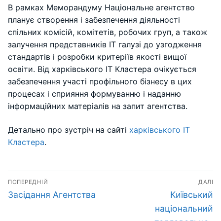
В рамках Меморандуму Національне агентство
планує створення і забезпечення діяльності
спільних комісій, комітетів, робочих груп, а також
залучення представників ІТ галузі до узгодження
стандартів і розробки критеріїв якості вищої
освіти. Від харківського IT Кластера очікується
забезпечення участі профільного бізнесу в цих
процесах і сприяння формуванню і наданню
інформаційних матеріалів на запит агентства.
Детально про зустріч на сайті
харківського IT
Кластера
.
Навігація
ПОПЕРЕДНІЙ
ДАЛІ
записів
Попередній
Наступний
Засідання Агентства
Київський
запис:
запис:
національний