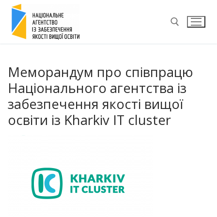
Перейти
до
вмісту
Пошук:
Меморандум про співпрацю
Національного агентства із
забезпечення якості вищої
освіти із Kharkiv IT cluster