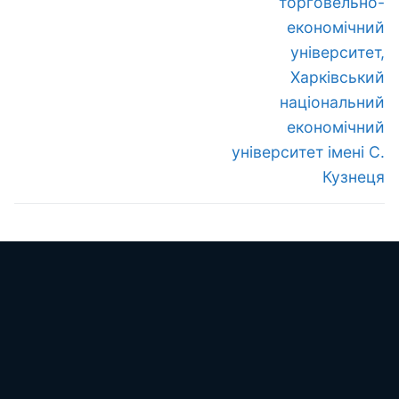
торговельно-
економічний
університет,
Харківський
національний
економічний
університет імені С.
Кузнеця