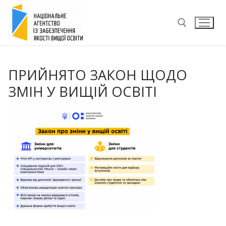
Перейти
до
вмісту
Пошук:
ПРИЙНЯТО ЗАКОН ЩОДО
ЗМІН У ВИЩІЙ ОСВІТІ