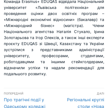
Команда Erasmus+ EDUQAS відвідала Національний
університет «Львівська політехніка» для
проведення оцінки двох освітніх програм –
«Міжнародні економічні відносини» (бакалавр) та
«Міжнародний бізнес» (магістра). Члени
Національного агентства Наталія Стукало, Ірина
Золотарьова та Ігор Олексів, а також інші експерти
проєкту EDUQAS зі Швеції, Казахстану та України
зустрілися з представниками адміністрації
університету, професорами, студентами,
роботодавцями та іншими стейкголдерами,
відзначили успіхи та надали рекомендації для
подальшого розвитку.
Навігація
ПОПЕРЕДНІЙ
ДАЛІ
записів
Попередній
Наступний
Про трагічні події у
Регіональні круглі
запис:
запис:
Одеському коледжі
столи «Нова