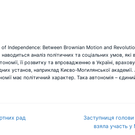
me of Independence: Between Brownian Motion and Revolut
і наводиться аналіз політичних та соціальних умов, як
тономії, її розвитку та впровадженню в Україні, врахов
дних установ, наприклад Києво-Могилянської академії.
ономії має політичний характер. Така автономія – єдини
Наступний
ртних рад
Заступниця голови 
запис:
взяла участь у