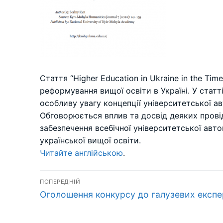
Стаття “Higher Education in Ukraine in the Ti
реформування вищої освіти в Україні. У статт
особливу увагу концепції університетської ав
Обговорюється вплив та досвід деяких прові
забезпечення всебічної університетської авт
української вищої освіти.
Читайте англійською
.
Навігація
ПОПЕРЕДНІЙ
Попередній
записів
Оголошення конкурсу до галузевих експе
запис: