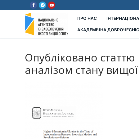
Перейти
до
вмісту
ПРО НАС
ІНТЕРНАЦІОНА
АКАДЕМІЧНА ДОБРОЧЕСНІ
Опубліковано статтю 
аналізом стану вищої 