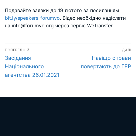
Подавайте заявки до 19 лютого за посиланням
bit.ly/speakers_forumvo
. Відео необхідно надіслати
на info@forumvo.org через сервіс WeTransfer
Навігація
ПОПЕРЕДНІЙ
ДАЛІ
записів
Попередній
Наступний
Засідання
Навіщо справи
запис:
запис:
Національного
повертають до ГЕР
агентства 26.01.2021