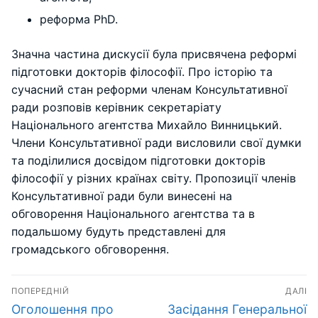
реформа PhD.
Значна частина дискусії була присвячена реформі
підготовки докторів філософії. Про історію та
сучасний стан реформи членам Консультативної
ради розповів керівник секретаріату
Національного агентства Михайло Винницький.
Члени Консультативної ради висловили свої думки
та поділилися досвідом підготовки докторів
філософії у різних країнах світу. Пропозиції членів
Консультативної ради були винесені на
обговорення Національного агентства та в
подальшому будуть представлені для
громадського обговорення.
Навігація
ПОПЕРЕДНІЙ
ДАЛІ
записів
Попередній
Наступний
Оголошення про
Засідання Генеральної