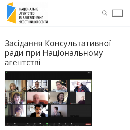
Перейти
до
вмісту
Пошук:
Засідання Консультативної
ради при Національному
агентстві