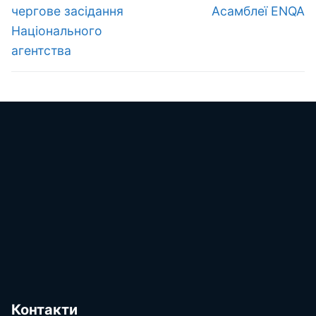
запис:
запис:
чергове засідання
Асамблеї ENQA
Національного
агентства
Контакти