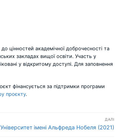
 до цінностей академічної доброчесності та
ських закладах вищої освіти. Участь у
ліковані у відкритому доступі. Для заповнення
оєкт фінансується за підтримки програми
у проєкту
.
ДАЛІ
Наступний
Університет імені Альфреда Нобеля (2021)
запис: