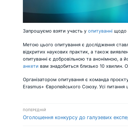
Запрошуємо взяти участь у
опитуванні
щодо а
Метою цього опитування є дослідження ставле
відкритих наукових практик, а також виявлен
опитуванні є добровільною та анонімною, а йог
анкети
вам знадобиться близько 10 хвилин. О
Організатором опитування є команда проєкту
Erasmus+ Європейського Союзу. Усі питання
Навігація
ПОПЕРЕДНІЙ
Попередній
записів
Оголошення конкурсу до галузевих експе
запис: