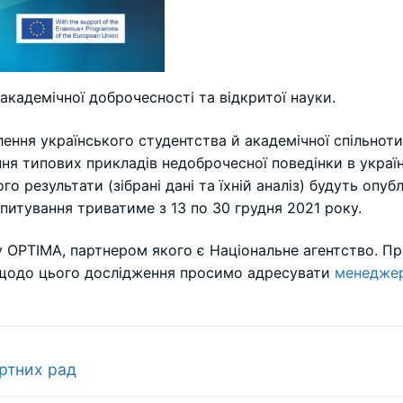
кадемічної доброчесності та відкритої науки.
ння українського студентства й академічної спільноти
ня типових прикладів недоброчесної поведінки в україн
о результати (зібрані дані та їхній аналіз) будуть опуб
питування триватиме з 13 по 30 грудня 2021 року.
 OPTIMA, партнером якого є Національне агентство. Пр
 щодо цього дослідження просимо адресувати
менеджер
ртних рад