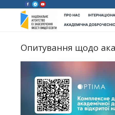
Перейти
до
вмісту
ПРО НАС
ІНТЕРНАЦІОНА
АКАДЕМІЧНА ДОБРОЧЕСНІ
Опитування щодо акад