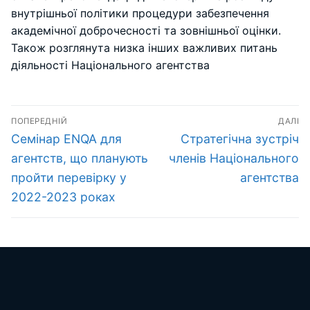
внутрішньої політики процедури забезпечення
академічної доброчесності та зовнішньої оцінки.
Також розглянута низка інших важливих питань
діяльності Національного агентства
Навігація
ПОПЕРЕДНІЙ
ДАЛІ
записів
Попередній
Наступний
Семінар ENQA для
Стратегічна зустріч
запис:
запис:
агентств, що планують
членів Національного
пройти перевірку у
агентства
2022-2023 роках