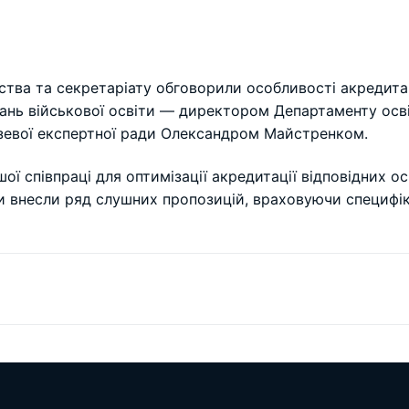
тва та секретаріату обговорили особливості акредитац
ань військової освіти — директором Департаменту осві
евої експертної ради Олександром Майстренком.
ї співпраці для оптимізації акредитації відповідних ос
іти внесли ряд слушних пропозицій, враховуючи специфі