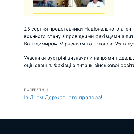
23 серпня представники Національного агентс
воєнного стану з провідними фахівцями з пит
Володимиром Мірненком та головою 25 галуз
Учасники зустрічі визначили напрями подальшо
оцінювання. Фахівці з питань військової осв
Навігація
ПОПЕРЕДНІЙ
Попередній
записів
Із Днем Державного прапора!
запис: