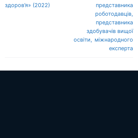
здоров’я» (2022)
представника
роботодавців,
представника
здобувачів вищої
освіти, міжнародного
експерта