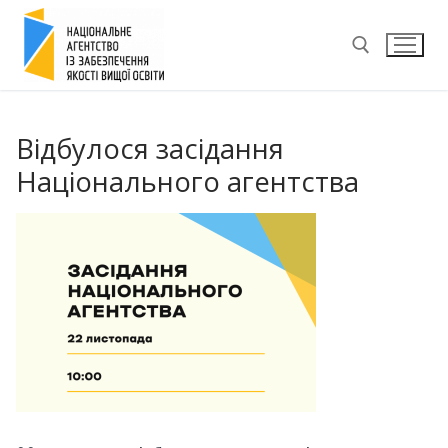
Перейти
до
вмісту
Пошук:
Відбулося засідання
Національного агентства