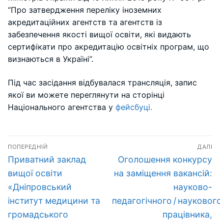
“Про затвердження переліку іноземних
акредитаційних агентств та агентств із
забезпечення якості вищої освіти, які видають
сертифікати про акредитацію освітніх програм, що
визнаються в Україні”.
Під час засідання відбувалася трансляція, запис
якої ви можете переглянути на сторінці
Національного агентства у
фейсбуці.
Навігація
ПОПЕРЕДНІЙ
ДАЛІ
записів
Попередній
Наступний
Приватний заклад
Оголошення конкурсу
запис:
запис:
вищої освіти
на заміщення вакансій:
«Дніпровський
науково-
інститут медицини та
педагогічного / науковог
громадського
працівника,