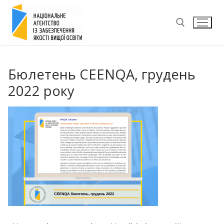
Перейти
до
вмісту
Пошук:
Бюлетень CEENQA, грудень
2022 року