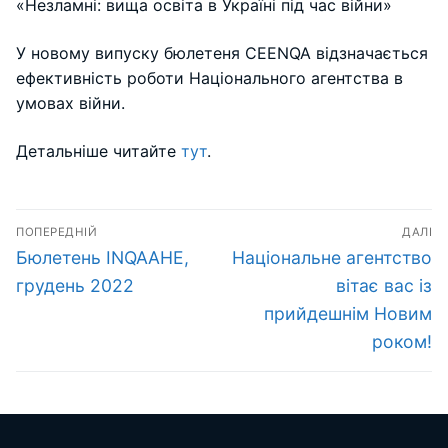
«Незламні: вища освіта в Україні під час війни»
У новому випуску бюлетеня CEENQA відзначається
ефективність роботи Національного агентства в
умовах війни.
Детальніше читайте
тут
.
Навігація
ПОПЕРЕДНІЙ
ДАЛІ
записів
Попередній
Наступний
Бюлетень INQAAHE,
Національне агентство
запис:
запис:
грудень 2022
вітає вас із
прийдешнім Новим
роком!