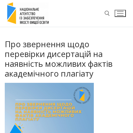
Перейти
до
вмісту
Пошук:
Про звернення щодо
перевірки дисертацій на
наявність можливих фактів
академічного плагіату