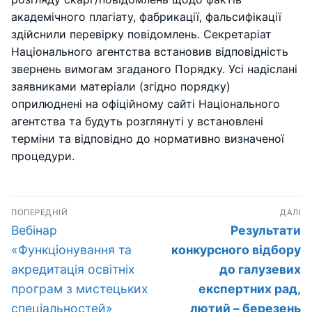
академічного плагіату, фабрикації, фальсифікації
здійснили перевірку повідомлень. Секретаріат
Національного агентства встановив відповідність
звернень вимогам згаданого Порядку. Усі надіслані
заявниками матеріали (згідно порядку)
оприлюднені на офіційному сайті Національного
агентства та будуть розглянуті у встановлені
терміни та відповідно до нормативно визначеної
процедури.
Навігація
ПОПЕРЕДНІЙ
ДАЛІ
записів
Попередній
Наступний
Вебінар
Результати
запис:
запис:
«Функціонування та
конкурсного відбору
акредитація освітніх
до галузевих
програм з мистецьких
експертних рад,
спеціальностей»
лютий – березень