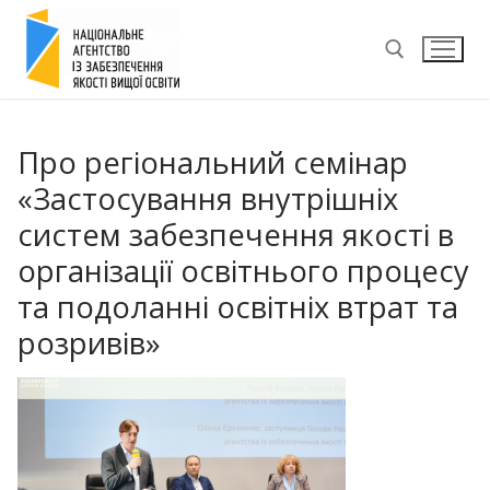
Перейти
до
вмісту
Пошук:
Про регіональний семінар
«Застосування внутрішніх
систем забезпечення якості в
організації освітнього процесу
та подоланні освітніх втрат та
розривів»