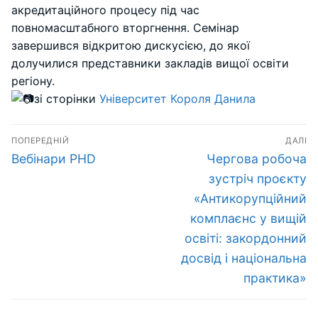
акредитаційного процесу під час
повномасштабного вторгнення. Семінар
завершився відкритою дискусією, до якої
долучилися представники закладів вищої освіти
регіону.
зі сторінки
Університет Короля Данила
Навігація
ПОПЕРЕДНІЙ
ДАЛІ
записів
Попередній
Наступний
Вебінари PHD
Чергова робоча
запис:
запис:
зустріч проєкту
«Антикорупційний
комплаєнс у вищій
освіті: закордонний
досвід і національна
практика»