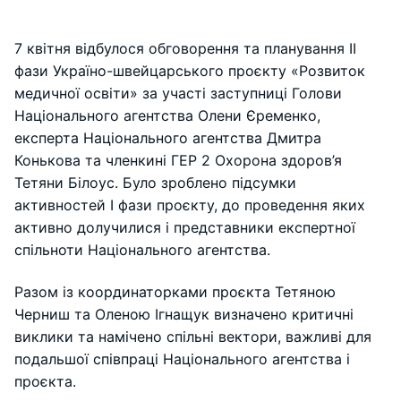
7 квітня відбулося обговорення та планування II
фази Україно-швейцарського проєкту «Розвиток
медичної освіти» за участі заступниці Голови
Національного агентства Олени Єременко,
експерта Національного агентства Дмитра
Конькова та членкині ГЕР 2 Охорона здоров’я
Тетяни Білоус. Було зроблено підсумки
активностей І фази проєкту, до проведення яких
активно долучилися і представники експертної
спільноти Національного агентства.
Разом із координаторками
проєкта Тетяною
Черниш та Оленою Ігнащук визначено критичні
виклики та намічено спільні вектори, важливі для
подальшої співпраці Національного агентства і
проєкта.