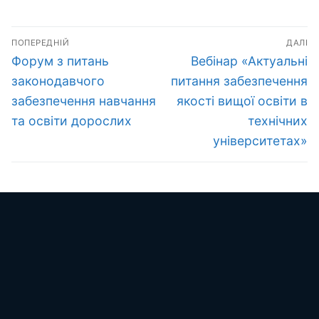
Навігація
ПОПЕРЕДНІЙ
ДАЛІ
записів
Попередній
Наступний
Форум з питань
Вебінар «Актуальні
запис:
запис:
законодавчого
питання забезпечення
забезпечення навчання
якості вищої освіти в
та освіти дорослих
технічних
університетах»