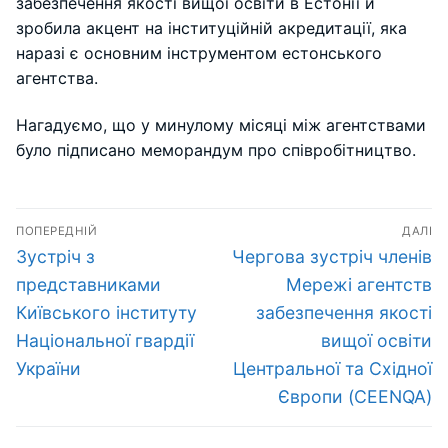
забезпечення якості вищої освіти в Естонії й
зробила акцент на інституційній акредитації, яка
наразі є основним інструментом естонського
агентства.
Нагадуємо, що у минулому місяці між агентствами
було підписано меморандум про співробітництво.
Навігація
ПОПЕРЕДНІЙ
ДАЛІ
записів
Попередній
Наступний
Зустріч з
Чергова зустріч членів
запис:
запис:
представниками
Мережі агентств
Київського інституту
забезпечення якості
Національної гвардії
вищої освіти
України
Центральної та Східної
Європи (CEENQA)