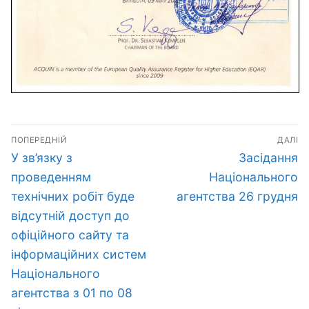
Навігація
ПОПЕРЕДНІЙ
ДАЛІ
записів
Попередній
Наступний
У зв’язку з
Засідання
запис:
запис:
проведенням
Національного
технічних робіт буде
агентства 26 грудня
відсутній доступ до
офіційного сайту та
інформаційних систем
Національного
агентства з 01 по 08