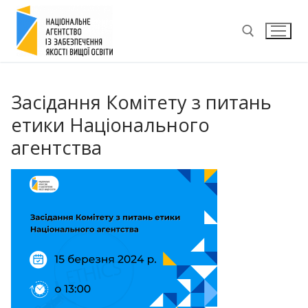
Перейти
до
вмісту
Пошук:
Засідання Комітету з питань
етики Національного
агентства