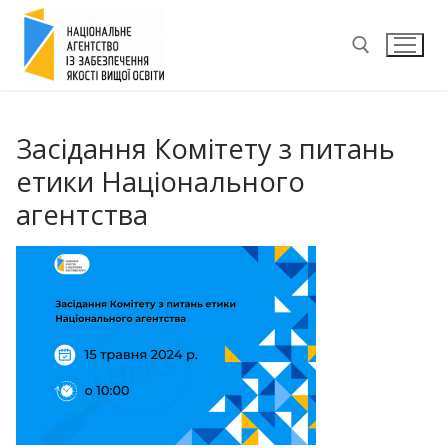
Перейти
до
вмісту
Пошук:
Засідання Комітету з питань
етики Національного
агентства