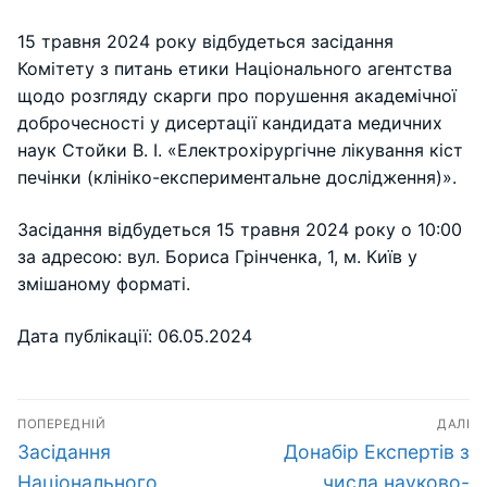
15 травня 2024 року відбудеться засідання
Комітету з питань етики Національного агентства
щодо розгляду скарги про порушення академічної
доброчесності у дисертації кандидата медичних
наук Стойки В. І. «Електрохірургічне лікування кіст
печінки (клініко-експериментальне дослідження)».
Засідання відбудеться 15 травня 2024 року о 10:00
за адресою: вул. Бориса Грінченка, 1, м. Київ у
змішаному форматі.
Дата публікації: 06.05.2024
Навігація
ПОПЕРЕДНІЙ
ДАЛІ
записів
Попередній
Наступний
Засідання
Донабір Експертів з
запис:
запис:
Національного
числа науково-