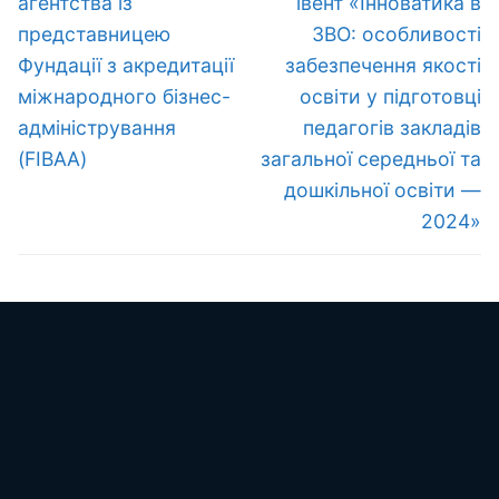
агентства із
івент «Інноватика в
представницею
ЗВО: особливості
Фундації з акредитації
забезпечення якості
міжнародного бізнес-
освіти у підготовці
адміністрування
педагогів закладів
(FIBAA)
загальної середньої та
дошкільної освіти —
2024»