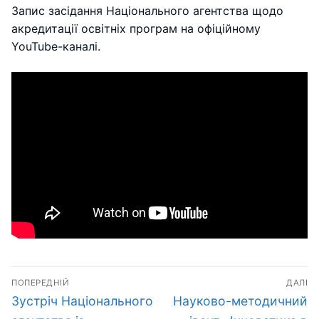
Запис засідання Національного агентства щодо
акредитації освітніх програм на офіційному
YouTube-каналі.
Навігація
ПОПЕРЕДНІЙ
ДАЛІ
записів
Попередній
Наступний
Зустріч Національного
Науково-методичний
запис:
запис: