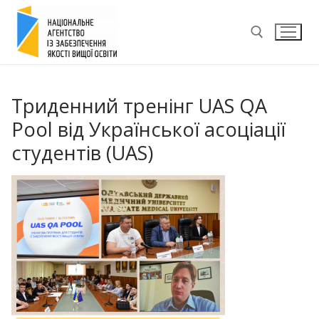
Перейти
до
вмісту
Пошук:
Триденний тренінг UAS QA
Pool від Української асоціації
студентів (UAS)