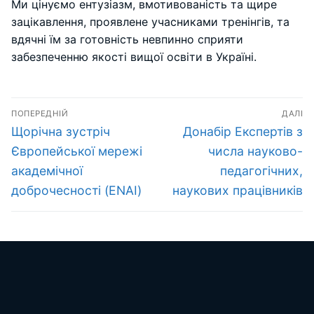
Ми цінуємо ентузіазм, вмотивованість та щире
зацікавлення, проявлене учасниками тренінгів, та
вдячні їм за готовність невпинно сприяти
забезпеченню якості вищої освіти в Україні.
Навігація
ПОПЕРЕДНІЙ
ДАЛІ
записів
Попередній
Наступний
Щорічна зустріч
Донабір Експертів з
запис:
запис:
Європейської мережі
числа науково-
академічної
педагогічних,
доброчесності (ENAI)
наукових працівників