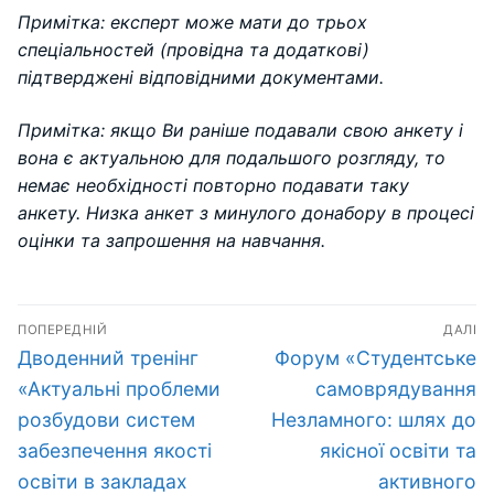
Примітка: експерт може мати до трьох
спеціальностей (провідна та додаткові)
підтверджені відповідними документами.
Примітка: якщо Ви раніше подавали свою анкету і
вона є актуальною для подальшого розгляду, то
немає необхідності повторно подавати таку
анкету. Низка анкет з минулого донабору в процесі
оцінки та запрошення на навчання.
Навігація
ПОПЕРЕДНІЙ
ДАЛІ
записів
Попередній
Наступний
Дводенний тренінг
Форум «Студентське
запис:
запис:
«Актуальні проблеми
самоврядування
розбудови систем
Незламного: шлях до
забезпечення якості
якісної освіти та
освіти в закладах
активного