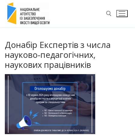
Перейти
до
вмісту
Пошук:
Донабір Експертів з числа
науково-педагогічних,
наукових працівників