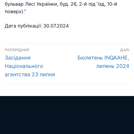
бульвар Лесі Українки, буд. 26, 2-й під`їзд, 10-й
поверх).”
Дата публікації: 30.07.2024
Навігація
ПОПЕРЕДНІЙ
ДАЛІ
записів
Попередній
Наступний
Засідання
Бюлетень INQAAHE,
запис:
запис:
Національного
липень 2024
агентства 23 липня