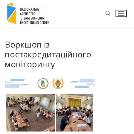
Перейти
до
вмісту
Пошук:
Воркшоп із
постакредитаційного
моніторингу