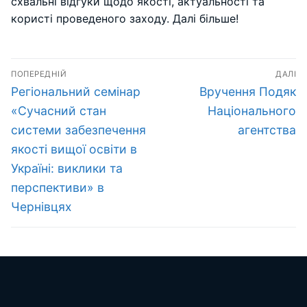
схвальні відгуки щодо якості, актуальності та
користі проведеного заходу. Далі більше!
Навігація
ПОПЕРЕДНІЙ
ДАЛІ
записів
Попередній
Наступний
Регіональний семінар
Вручення Подяк
запис:
запис:
«Cучасний стан
Національного
системи забезпечення
агентства
якості вищої освіти в
Україні: виклики та
перспективи» в
Чернівцях