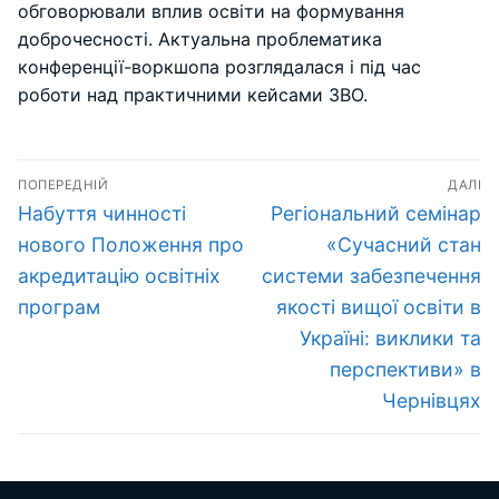
обговорювали вплив освіти на формування
доброчесності. Актуальна проблематика
конференції-воркшопа розглядалася і під час
роботи над практичними кейсами ЗВО.
Навігація
ПОПЕРЕДНІЙ
ДАЛІ
записів
Попередній
Наступний
Набуття чинності
Регіональний семінар
запис:
запис:
нового Положення про
«Cучасний стан
акредитацію освітніх
системи забезпечення
програм
якості вищої освіти в
Україні: виклики та
перспективи» в
Чернівцях