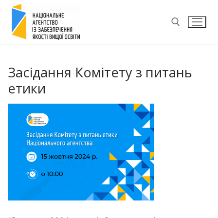
Перейти
до
вмісту
Пошук:
Засідання Комітету з питань
етики