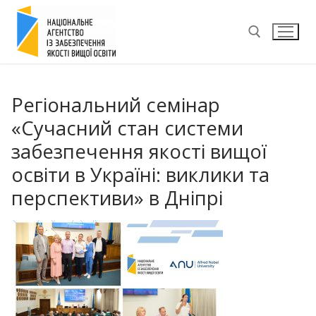
Перейти
до
вмісту
Пошук:
Регіональний семінар
«Сучасний стан системи
забезпечення якості вищої
освіти в Україні: виклики та
перспективи» в Дніпрі