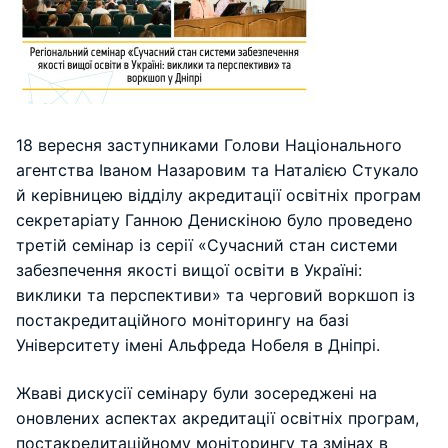
18 вересня заступниками Голови Національного
агентства Іваном Назаровим та Наталією Стукало
й керівницею відділу акредитації освітніх програм
секретаріату Ганною Денискіною було проведено
третій семінар із серії «Сучасний стан системи
забезпечення якості вищої освіти в Україні:
виклики та перспективи» та черговий воркшоп із
постакредитаційного моніторингу на базі
Університету імені Альфреда Нобеля в Дніпрі.
Жваві дискусії семінару були зосереджені на
оновлених аспектах акредитації освітніх програм,
постакредитаційному моніторингу та змінах в