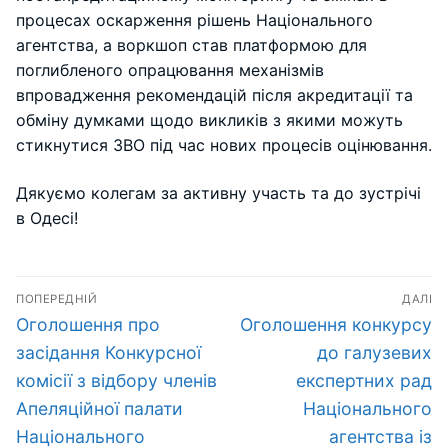
процесах оскарження рішень Національного
агентства, а воркшоп став платформою для
поглибленого опрацювання механізмів
впровадження рекомендацій після акредитації та
обміну думками щодо викликів з якими можуть
стикнутися ЗВО під час нових процесів оцінювання.
Дякуємо колегам за активну участь та до зустрічі
в Одесі!
Навігація
ПОПЕРЕДНІЙ
ДАЛІ
записів
Попередній
Наступний
Оголошення про
Оголошення конкурсу
запис:
запис:
засідання Конкурсної
до галузевих
комісії з відбору членів
експертних рад
Апеляційної палати
Національного
Національного
агентства із