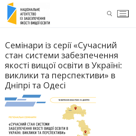
Перейти
до
вмісту
Пошук:
Семінари із серії «Cучасний
стан системи забезпечення
якості вищої освіти в Україні:
виклики та перспективи» в
Дніпрі та Одесі