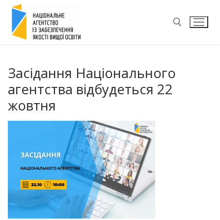
Перейти
до
вмісту
Пошук:
Засідання Національного
агентства відбудеться 22
жовтня