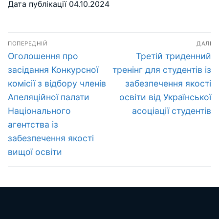
Дата публікації 04.10.2024
Навігація
ПОПЕРЕДНІЙ
ДАЛІ
записів
Попередній
Наступний
Оголошення про
Третій триденний
запис:
запис:
засідання Конкурсної
тренінг для студентів із
комісії з відбору членів
забезпечення якості
Апеляційної палати
освіти від Української
Національного
асоціації студентів
агентства із
забезпечення якості
вищої освіти