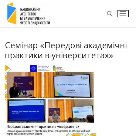
Перейти
до
вмісту
Пошук:
Семінар «Передові академічні
практики в університетах»