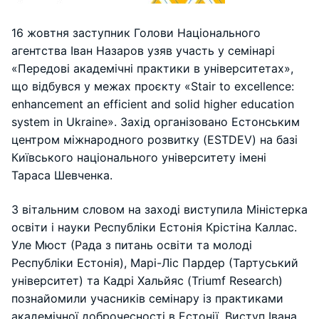
16 жовтня заступник Голови Національного
агентства Іван Назаров узяв участь у семінарі
«Передові академічні практики в університетах»,
що відбувся у межах проєкту «Stair to excellence:
enhancement an efficient and solid higher education
system in Ukraine». Захід організовано Естонським
центром міжнародного розвитку (ESTDEV) на базі
Київського національного університету імені
Тараса Шевченка.
З вітальним словом на заході виступила Міністерка
освіти і науки Республіки Естонія Крістіна Каллас.
Уле Мюст (Рада з питань освіти та молоді
Республіки Естонія), Марі-Ліс Пардер (Тартуський
університет) та Кадрі Хальйяс (Triumf Research)
познайомили учасників семінару із практиками
академічної доброчесності в Естонії. Виступ Івана