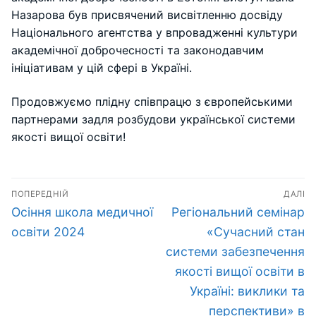
Назарова був присвячений висвітленню досвіду
Національного агентства у впровадженні культури
академічної доброчесності та законодавчим
ініціативам у цій сфері в Україні.
Продовжуємо плідну співпрацю з європейськими
партнерами задля розбудови української системи
якості вищої освіти!
Навігація
ПОПЕРЕДНІЙ
ДАЛІ
записів
Попередній
Наступний
Осіння школа медичної
Регіональний семінар
запис:
запис:
освіти 2024
«Сучасний стан
системи забезпечення
якості вищої освіти в
Україні: виклики та
перспективи» в