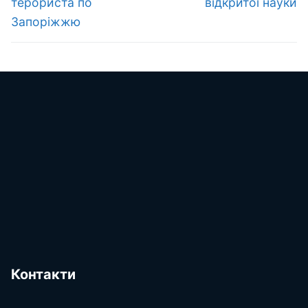
терориста по
відкритої науки
Запоріжжю
Контакти