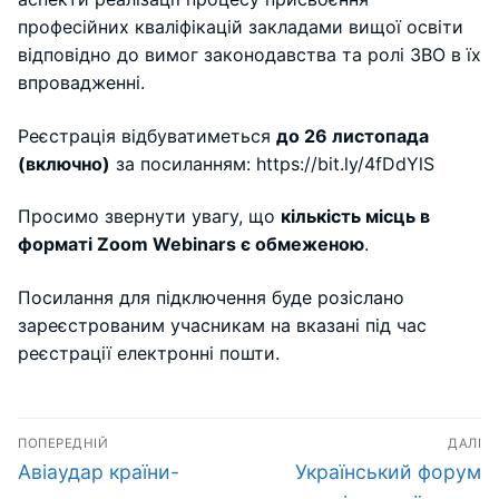
професійних кваліфікацій закладами вищої освіти
відповідно до вимог законодавства та ролі ЗВО в їх
впровадженні.
Реєстрація відбуватиметься
до 26 листопада
(включно)
за посиланням: https://bit.ly/4fDdYlS
Просимо звернути увагу, що
кількість місць в
форматі Zoom Webinars є обмеженою
.
Посилання для підключення буде розіслано
зареєстрованим учасникам на вказані під час
реєстрації електронні пошти.
Навігація
ПОПЕРЕДНІЙ
ДАЛІ
записів
Попередній
Наступний
Авіаудар країни-
Український форум
запис:
запис: