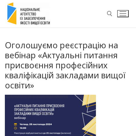
Перейти
до
вмісту
Пошук:
Оголошуємо реєстрацію на
вебінар «Актуальні питання
присвоєння професійних
кваліфікацій закладами вищої
освіти»