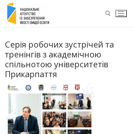
Перейти
до
вмісту
Пошук:
Серія робочих зустрічей та
тренінгів з академічною
спільнотою університетів
Прикарпаття