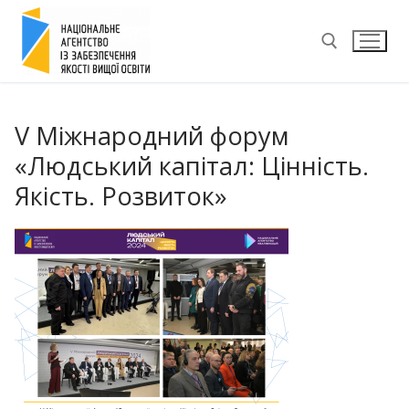
Перейти
до
вмісту
Пошук:
V Міжнародний форум
«Людський капітал: Цінність.
Якість. Розвиток»