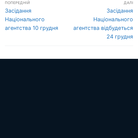
Навігація
ПОПЕРЕДНІЙ
ДАЛІ
записів
Попередній
Наступний
Засідання
Засідання
запис:
запис:
Національного
Національного
агентства 10 грудня
агентства відбудеться
24 грудня