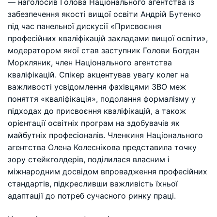
— наголосив Голова Національного агентства із
забезпечення якості вищої освіти Андрій Бутенко
під час панельної дискусії «Присвоєння
професійних кваліфікацій закладами вищої освіти»,
модератором якої став заступник Голови Богдан
Моркляник, член Національного агентства
кваліфікацій. Спікер акцентував увагу колег на
важливості усвідомлення фахівцями ЗВО меж
поняття «кваліфікація», подолання формалізму у
підходах до присвоєння кваліфікацій, а також
орієнтації освітніх програм на здобувачів як
майбутніх професіоналів. Членкиня Національного
агентства Олена Колеснікова представила точку
зору стейкголдерів, поділилася власним і
міжнародним досвідом впровадження професійних
стандартів, підкресливши важливість їхньої
адаптації до потреб сучасного ринку праці.