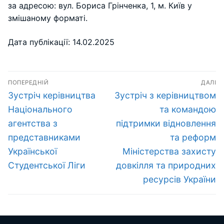
за адресою: вул. Бориса Грінченка, 1, м. Київ у
змішаному форматі.
Дата публікації: 14.02.2025
Навігація
ПОПЕРЕДНІЙ
ДАЛІ
записів
Попередній
Наступний
Зустріч керівництва
Зустріч з керівництвом
запис:
запис:
Національного
та командою
агентства з
підтримки відновлення
представниками
та реформ
Української
Міністерства захисту
Студентської Ліги
довкілля та природних
ресурсів України