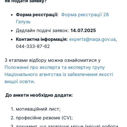
Як подати заявку?
Форма реєстрації:
Форма реєстрації 28
Галузь
Дедлайн подачі заявок:
14.07.2025
Контактна інформація:
experts@naqa.gov.ua
,
044-333-87-62
З етапами відбору можна ознайомитися у
Положенні про експерта та експертну групу
Національного агентства із забезпечення якості
вищої освіти
.
До анкети необхідно додати:
мотиваційний лист;
професійне резюме (CV);
документ, що засвідчує місце (місця) роботи