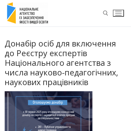
Перейти
до
вмісту
Пошук:
Донабір осіб для включення
до Реєстру експертів
Національного агентства з
числа науково-педагогічних,
наукових працівників