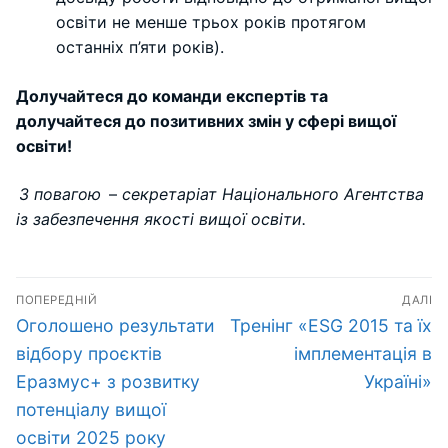
освіти не менше трьох років протягом
останніх п’яти років).
Долучайтеся до команди експертів та
долучайтеся до позитивних змін у сфері вищої
освіти!
З повагою
–
секретаріат Національного Агентства
із забезпечення якості вищої освіти.
Навігація
ПОПЕРЕДНІЙ
ДАЛІ
записів
Попередній
Наступний
Оголошено результати
Тренінг «ESG 2015 та їх
запис:
запис:
відбору проєктів
імплементація в
Еразмус+ з розвитку
Україні»
потенціалу вищої
освіти 2025 року