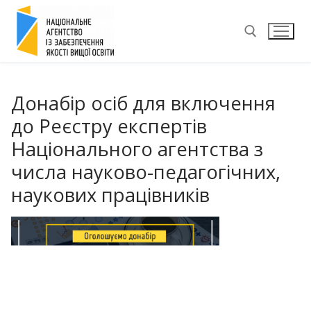
Перейти
до
вмісту
Пошук:
Донабір осіб для включення
до Реєстру експертів
Національного агентства з
числа науково-педагогічних,
наукових працівників