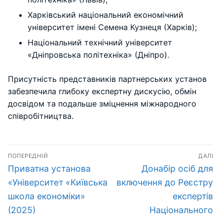
Харківський національний економічний
університет імені Семена Кузнеця (Харків);
Національний технічний університет
«Дніпровська політехніка» (Дніпро).
Присутність представників партнерських установ
забезпечила глибоку експертну дискусію, обмін
досвідом та подальше зміцнення міжнародного
співробітництва.
Навігація
ПОПЕРЕДНІЙ
ДАЛІ
записів
Попередній
Наступний
Приватна установа
Донабір осіб для
запис:
запис:
«Університет «Київська
включення до Реєстру
школа економіки»
експертів
(2025)
Національного