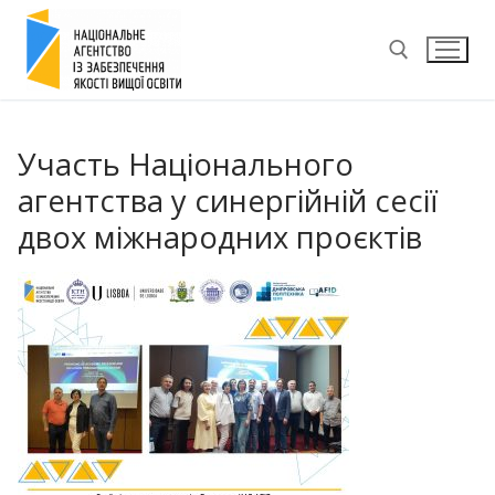
Перейти
до
вмісту
Пошук:
Участь Національного
агентства у синергійній сесії
двох міжнародних проєктів