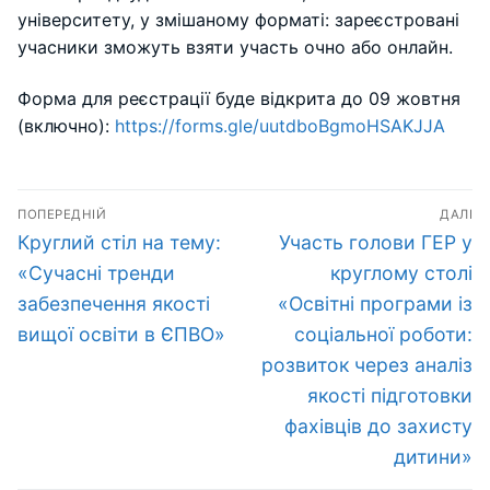
університету, у змішаному форматі: зареєстровані
учасники зможуть взяти участь очно або онлайн.
Форма для реєстрації буде відкрита до 09 жовтня
(включно):
https://forms.gle/uutdboBgmoHSAKJJA
Навігація
ПОПЕРЕДНІЙ
ДАЛІ
записів
Попередній
Наступний
Круглий стіл на тему:
Участь голови ГЕР у
запис:
запис:
«Сучасні тренди
круглому столі
забезпечення якості
«Освітні програми із
вищої освіти в ЄПВО»
соціальної роботи:
розвиток через аналіз
якості підготовки
фахівців до захисту
дитини»