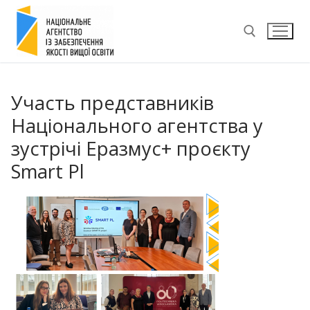
Перейти
до
вмісту
Пошук:
Участь представників
Національного агентства у
зустрічі Еразмус+ проєкту
Smart Pl