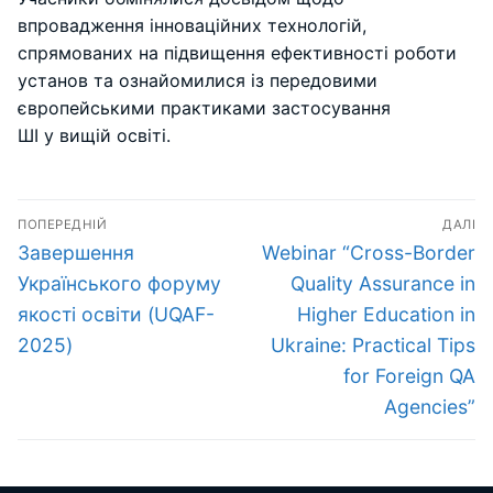
впровадження інноваційних технологій,
спрямованих на підвищення ефективності роботи
установ та ознайомилися із передовими
європейськими практиками застосування
ШІ у вищій освіті.
Навігація
ПОПЕРЕДНІЙ
ДАЛІ
записів
Попередній
Наступний
Завершення
Webinar “Cross-Border
запис:
запис:
Українського форуму
Quality Assurance in
якості освіти (UQAF-
Higher Education in
2025)
Ukraine: Practical Tips
for Foreign QA
Agencies”