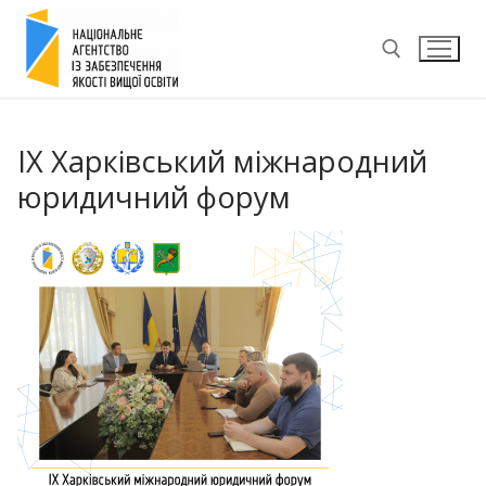
Перейти
до
вмісту
Пошук:
ІХ Харківський міжнародний
юридичний форум