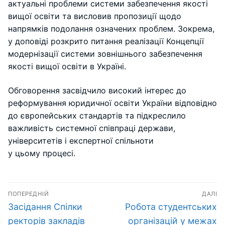
актуальні проблеми системи забезпечення якості
вищої освіти та висловив пропозиції щодо
напрямків подолання означених проблем. Зокрема,
у доповіді розкрито питання реалізації Концепції
модернізації системи зовнішнього забезпечення
якості вищої освіти в Україні.
Обговорення засвідчило високий інтерес до
реформування юридичної освіти України відповідно
до європейських стандартів та підкреслило
важливість системної співпраці держави,
університетів і експертної спільноти
у цьому процесі.
Навігація
ПОПЕРЕДНІЙ
ДАЛІ
записів
Попередній
Наступний
Засідання Спілки
Робота студентських
запис:
запис:
ректорів закладів
організацій у межах