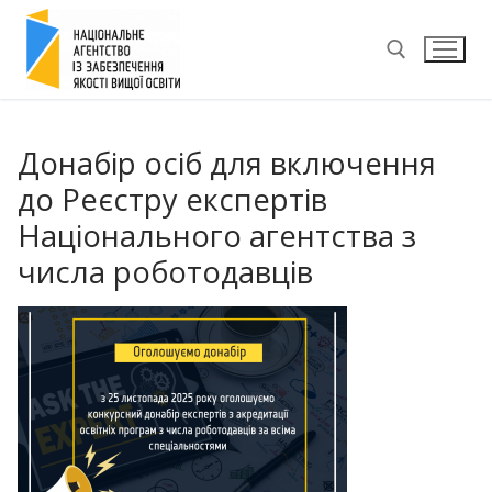
Перейти
до
вмісту
Пошук:
Донабір осіб для включення
до Реєстру експертів
Національного агентства з
числа роботодавців