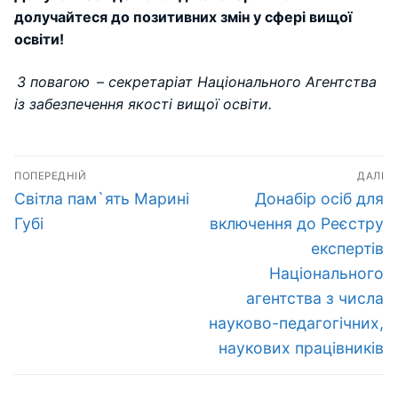
долучайтеся до позитивних змін у сфері вищої
освіти!
З повагою
–
секретаріат Національного Агентства
із забезпечення якості вищої освіти.
Навігація
ПОПЕРЕДНІЙ
ДАЛІ
записів
Попередній
Наступний
Світла пам`ять Марині
Донабір осіб для
запис:
запис:
Губі
включення до Реєстру
експертів
Національного
агентства з числа
науково-педагогічних,
наукових працівників