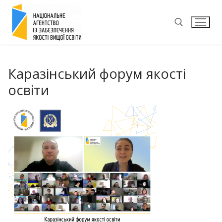
Перейти
до
вмісту
Пошук:
Каразінський форум якості
освіти