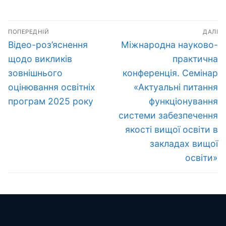
Навігація
ПОПЕРЕДНІЙ
ДАЛІ
записів
Попередній
Наступний
Відео-роз’яснення
Міжнародна науково-
запис:
запис:
щодо викликів
практична
зовнішнього
конференція. Семінар
оцінювання освітніх
«Актуальні питання
програм 2025 року
функціонування
системи забезпечення
якості вищої освіти в
закладах вищої
освіти»