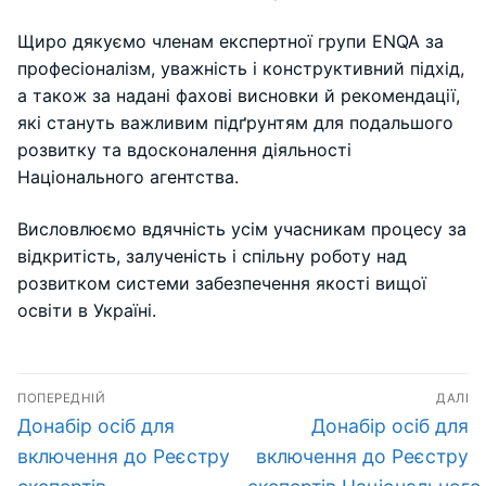
Щиро дякуємо членам експертної групи ENQA за
професіоналізм, уважність і конструктивний підхід,
а також за надані фахові висновки й рекомендації,
які стануть важливим підґрунтям для подальшого
розвитку та вдосконалення діяльності
Національного агентства.
Висловлюємо вдячність усім учасникам процесу за
відкритість, залученість і спільну роботу над
розвитком системи забезпечення якості вищої
освіти в Україні.
Навігація
ПОПЕРЕДНІЙ
ДАЛІ
записів
Попередній
Наступний
Донабір осіб для
Донабір осіб для
запис:
запис:
включення до Реєстру
включення до Реєстру