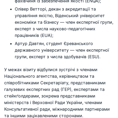
фахівчиня із забезпечення якості (ENQA);
Олівер Ветторі, декан з акредитації та
управління якістю, Віденський університет
економіки та бізнесу — член експертної групи,
експерт з числа науково-педагогічних
працівників (EUA);
Артур Давтян, студент Єреванського
державного університету — член експертної
групи, експерт з числа здобувачів (ESU).
У межах візиту відбулися зустрічі з членами
Національного агентства, керівництвом та
співробітниками Секретаріату, представниками
галузевих експертних рад (ГЕР), експертами та
стейкґолдерами, зокрема представниками
міністерств і Верховної Ради України, членами
Консультативної ради, міжнародними партнерами
та іншими зацікавленими сторонами.