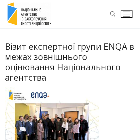
Перейти
до
вмісту
Пошук:
Візит експертної групи ENQA в
межах зовнішнього
оцінювання Національного
агентства