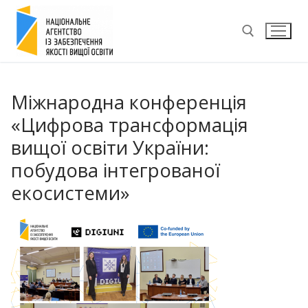
Перейти
до
вмісту
Пошук:
Міжнародна конференція
«Цифрова трансформація
вищої освіти України:
побудова інтегрованої
екосистеми»