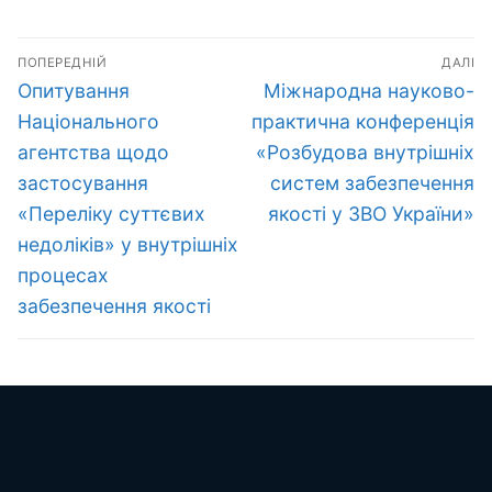
Навігація
ПОПЕРЕДНІЙ
ДАЛІ
записів
Попередній
Наступний
Опитування
Міжнародна науково-
запис:
запис:
Національного
практична конференція
агентства щодо
«Розбудова внутрішніх
застосування
систем забезпечення
«Переліку суттєвих
якості у ЗВО України»
недоліків» у внутрішніх
процесах
забезпечення якості