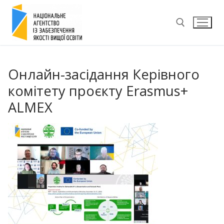
Перейти
до
вмісту
Пошук:
Онлайн-засідання Керівного
комітету проєкту Erasmus+
ALMEX