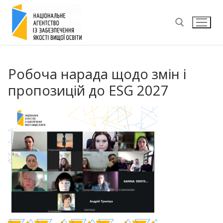
Перейти
до
вмісту
Пошук:
Робоча нарада щодо змін і
пропозицій до ESG 2027