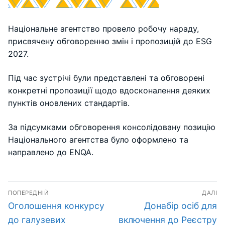
Національне агентство провело робочу нараду,
присвячену обговоренню змін і пропозицій до ESG
2027.
Під час зустрічі були представлені та обговорені
конкретні пропозиції щодо вдосконалення деяких
пунктів оновлених стандартів.
За підсумками обговорення консолідовану позицію
Національного агентства було оформлено та
направлено до ENQA.
Навігація
ПОПЕРЕДНІЙ
ДАЛІ
записів
Попередній
Наступний
Оголошення конкурсу
Донабір осіб для
запис:
запис:
до галузевих
включення до Реєстру